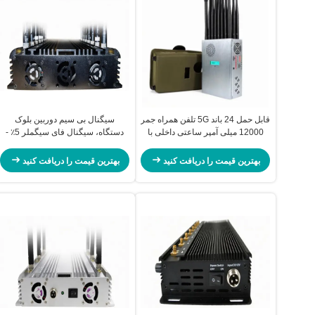
قابل حمل 24 باند 5G تلفن همراه جمر
سیگنال بی سیم دوربین بلوک
12000 میلی آمپر ساعتی داخلی با
دستگاه، سیگنال فای سیگملر 5٪ -
باتری Purple Horn P24
80٪ رطوبت
بهترین قیمت را دریافت کنید
بهترین قیمت را دریافت کنید