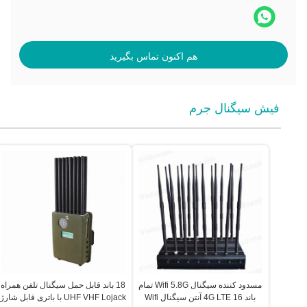
هم اکنون تماس بگیرید
فیش سیگنال جرم
مسدود کننده سیگنال Wifi 5.8G تمام
18 باند قابل حمل سیگنال تلفن همراه
باند 4G LTE 16 آنتن سیگنال Wifi
UHF VHF Lojack با باتری قابل شارژ