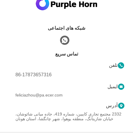
شبکه های اجتماعی
تماس سریع
تلفن
86-17873657316
ایمیل
feliciazhou@pa.ecer.com
آدرس
2332 مجتمع تجاری کایبین، شماره 419، جاده میانی شائوشان،
خیابان شازیتانگ، منطقه یوهوا، شهر چانگشا، استان هونان