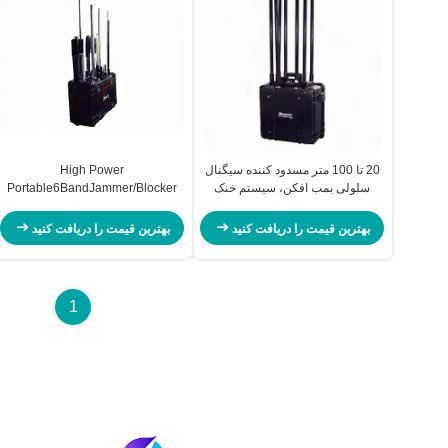
20 تا 100 متر مسدود کننده سیگنال
High Power
سلولی بمب افکن، سیستم خنک
Portable6BandJammer/Blocker
کننده یخ ساز مسدود کننده وای فای
Purple Horn PL6
بهترین قیمت را دریافت کنید
بهترین قیمت را دریافت کنید
1