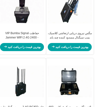
مگس نیروی دریایی ارتعاشی کلاسیک،
حفاظت VIP Bumba Signal
بمب سیگنال مسدود کننده چند باند
Jammer WIFI 2.4G 2400 -
2500MHz 40dbm / 50W
بهترین قیمت را دریافت کنید
بهترین قیمت را دریافت کنید
6 دستگاه مخرب شبکه فرکانس 460
فای 2.4G RCIED بمب سیگنال جامد